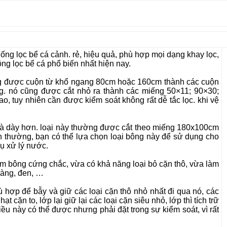
thống lọc bể cá cảnh. rẻ, hiệu quả, phù hợp mọi dạng khay lọc,
ng lọc bể cá phổ biến nhất hiện nay.
ờng được cuộn từ khổ ngang 80cm hoặc 160cm thành các cuộn
ng. nó cũng được cắt nhỏ ra thành các miếng 50×11; 90×30;
, tuy nhiên cần được kiểm soát không rất dễ tắc lọc. khi vệ
và dày hơn. loại này thường được cắt theo miếng 180x100cm
nh thường, bạn có thể lựa chọn loại bông này để sử dụng cho
gụ xử lý nước.
tấm bông cứng chắc, vừa có khả năng loại bỏ cặn thô, vừa làm
 vàng, đen, …
phù hợp để bẫy và giữ các loại cặn thô nhỏ nhất đi qua nó, các
 cặn to, lớp lại giữ lại các loại cặn siêu nhỏ, lớp thì tích trữ
ều này có thể được nhưng phải đặt trong sự kiểm soát, vì rất