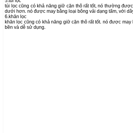
5.túi lọc
túi lọc cũng có khả năng giữ cặn thô rất tốt, nó thường đư
dưới hơn. nó được may bằng loại bông vải dạng tấm, với dây t
6.khăn lọc
khăn lọc cũng có khả năng giữ cặn thô rất tốt. nó được may b
bền và dễ sử dụng.