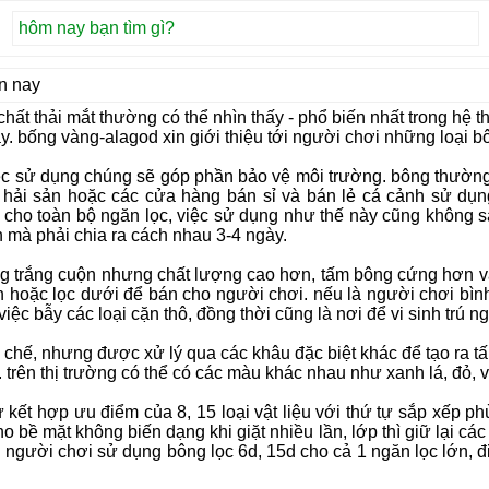
ện nay
 chất thải mắt thường có thể nhìn thấy - phổ biến nhất trong hệ 
 bống vàng-alagod xin giới thiệu tới người chơi những loại bô
ó việc sử dụng chúng sẽ góp phần bảo vệ môi trường. bông thư
ỷ hải sản hoặc các cửa hàng bán sỉ và bán lẻ cá cảnh sử dụ
cho toàn bộ ngăn lọc, việc sử dụng như thế này cũng không sao
ần mà phải chia ra cách nhau 3-4 ngày.
ông trắng cuộn nhưng chất lượng cao hơn, tấm bông cứng hơn 
ên hoặc lọc dưới để bán cho người chơi. nếu là người chơi bì
việc bẫy các loại cặn thô, đồng thời cũng là nơi để vi sinh trú n
i chế, nhưng được xử lý qua các khâu đặc biệt khác để tạo ra 
. trên thị trường có thể có các màu khác nhau như xanh lá, đỏ,
 sự kết hợp ưu điểm của 8, 15 loại vật liệu với thứ tự sắp xếp 
ề mặt không biến dạng khi giặt nhiều lần, lớp thì giữ lại các hạt
người chơi sử dụng bông lọc 6d, 15d cho cả 1 ngăn lọc lớn, đi