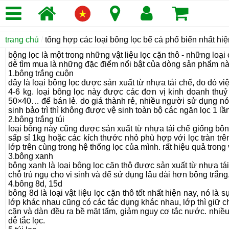
trang chủ
/
tổng hợp các loại bông lọc bể cá phổ biến nhất hi
bông lọc là một trong những vật liệu lọc cặn thô - những loại
dễ tìm mua là những đặc điểm nổi bật của dòng sản phẩm này.
1.bông trắng cuộn
đây là loại bông lọc được sản xuất từ nhựa tái chế, do đ
4-6 kg. loại bông lọc này được các đơn vị kinh doanh thu
50×40… để bán lẻ. do giá thành rẻ, nhiều người sử dụng nó 
sinh bảo trì thì không được vệ sinh toàn bộ các ngăn lọc 1 l
2.bông trắng túi
loại bông này cũng được sản xuất từ nhựa tái chế giống b
sấp sỉ 1kg hoặc các kích thước nhỏ phù hợp với lọc tràn tr
lớp trên cùng trong hệ thống lọc của mình. rất hiệu quả trong 
3.bông xanh
bông xanh là loại bông lọc cặn thô được sản xuất từ nhựa tá
chỗ trú ngụ cho vi sinh và để sử dụng lâu dài hơn bông trắng
4.bông 8d, 15d
bông 8d là loại vật liệu lọc cặn thô tốt nhất hiện nay, nó là
lớp khác nhau cũng có các tác dụng khác nhau, lớp thì giữ cho b
cặn và dàn đều ra bề mặt tấm, giảm nguy cơ tắc nước. nhiều 
dễ tắc lọc.