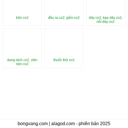
trộn co2
đầu ra co2, gốm co2
dây co2, kẹp dây co2,
nối dây co2
dung dịch co2, viên
thuốc thử co2
nén co2
bongvang.com | alagod.com - phiên bản 2025