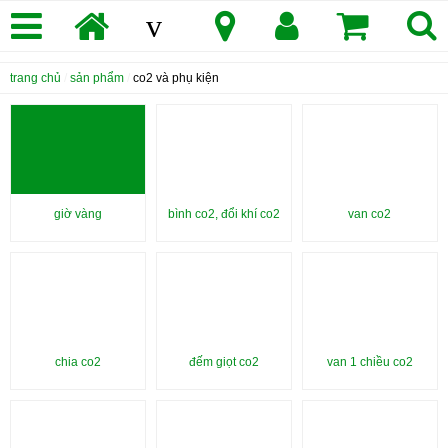
v
trang chủ
/
sản phẩm
/
co2 và phụ kiện
giờ vàng
bình co2, đổi khí co2
van co2
chia co2
đếm giọt co2
van 1 chiều co2