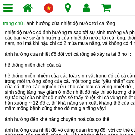
trang chủ
/
ảnh hưởng của nhiệt độ nước tới cá rồng
nhiệt độ nước có ảnh hưởng ra sao tới sự sinh trưởng và phát 
các bạn về sự ảnh hưởng của nhiệt độ nước tới cá rồng. thôn
nam, nơi mà khí hậu chỉ có 2 mùa mưa nắng, và không có 4 m
ảnh hưởng của nhiệt độ đối với cá rồng sẻ xảy ra tại 3 nơi :
hệ thống miển dịch của cá
hệ thống miễn nhiễm của các loài sinh vật trong đó có cá cả
trong môi trường sống của cá. một trong các “yếu nhân” cực
của cá. theo các nghiên cứu cho các loại cá vùng nhiệt đới,
sinh sống tăng hay giảm ở mốc nhiệt độ này thì số lượng khá
sự tác hại của nhiệt độ nước sẽ thấy rõ rệt khi cá vùng nhiệ
hẳn xuống ~ 12 độ c, thì khả năng sản xuất kháng thể của cá
mầm mống bệnh cũng theo đó mà gia tăng vậy!
ảnh hưởng đến khả năng chuyển hoá của cơ thể.
ảnh hưởng của nhiệt độ vô cùng quan trọng đối với cơ thể củ