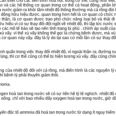
ần thiết cho các tiến trình hoá học trong cơ thể, cũng như việ
bào và các hệ thống cơ quan trong cơ thể cá hoạt động, phần l
a nước giảm ra khỏi tầm nhiệt độ thông thường mà cá rồng đòi hỏ
hoạt động hữu hiệu được. quan trọng hơn hết là cơ quan có chức 
khi thận, là cơ quan được trao phó chức năng loại bỏ và thải
 hiệu vì có sự thay đổi đột ngột về nhiệt độ, thì lập tức nướ
các mô tế bào sẽ tạo nên tình trạng bị phù . chính áp xuất củ
xù vẩy. vì thế xù vẩy không thể gọi là chứng bệnh được, mà x
cơ quan này vậy. đây là lý do tại sao cứ mỗi lần có sự thay đổ
nh quẩn trong việc thay đổi nhiệt độ, vì ngoài thận ra, đường 
g, thì cơ thể cũng có thể bị hiện tượng xù vẩy. đây cũng chính l
g của nhiệt độ đối với cá rồng, mà điển hình là các nguyên lý d
ì bệnh lý phải thuyên giảm thôi.
monia.
gen hoà tan trong nước sẽ có sự liên hệ tỷ lệ nghịch. nhiệt đ
h sống. chỉ với bao nhiêu đấy oxygen hoà tan trong nước, giờ 
uyển độc tố ammnia đã hoà tan trong nước từ dạng ít nguy hiểm