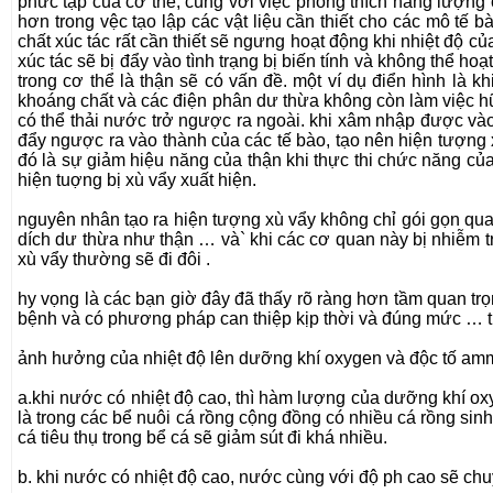
phức tạp của cơ thể, cùng với việc phóng thích năng lượng c
hơn trong vệc tạo lập các vật liệu cần thiết cho các mô tế 
chất xúc tác rất cần thiết sẽ ngưng hoạt động khi nhiệt độ củ
xúc tác sẽ bị đẩy vào tình trạng bị biến tính và không thể 
trong cơ thể là thận sẽ có vấn đề. một ví dụ điển hình là 
khoáng chất và các điện phân dư thừa không còn làm việc hữu
có thể thải nước trở ngược ra ngoài. khi xâm nhập được vào 
đẩy ngược ra vào thành của các tế bào, tạo nên hiện tượng 
đó là sự giảm hiệu năng của thận khi thực thi chức năng của 
hiện tuợng bị xù vẩy xuất hiện.
nguyên nhân tạo ra hiện tượng xù vẩy không chỉ gói gọn qua
dích dư thừa như thận … và` khi các cơ quan này bị nhiễm trùn
xù vẩy thường sẽ đi đôi .
hy vọng là các bạn giờ đây đã thấy rõ ràng hơn tầm quan trọn
bệnh và có phương pháp can thiệp kịp thời và đúng mức … th
ảnh hưởng của nhiệt độ lên dưỡng khí oxygen và độc tố am
a.khi nước có nhiệt độ cao, thì hàm lượng của dưỡng khí oxy
là trong các bể nuôi cá rồng cộng đồng có nhiều cá rồng sin
cá tiêu thụ trong bể cá sẽ giảm sút đi khá nhiều.
b. khi nước có nhiệt độ cao, nước cùng với độ ph cao sẽ ch