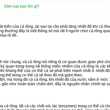
triển của cá rồng, tại sao lại cần phải tăng nhiệt độ khi cá rồ
g thường đây là một thông số mà rất ít người chơi cá rồng quan
ùa rõ rệt .
nh nói chung, và cá rồng nói riêng là cơ quan được giao phó c
 kỳ quan trọng trong hệ thống miễn nhiễm của cá rồng là các kh
 thì kháng thể của cơ thể cá sẻ phát triển mạnh nhất ở nhiệt 
ng thể trong cơ thể cá sẽ theo đó mà giảm theo.
t đới, mà trong đó có cá rồng, khi nhiệt độ của nước nằm ở mức 1
 gần như hoàn toàn chấm dứt. đây là nguyên nhân chính tại sao
a cá rồng. tất cả các chất xúc tác (enzymes) trong cơ thể cá 