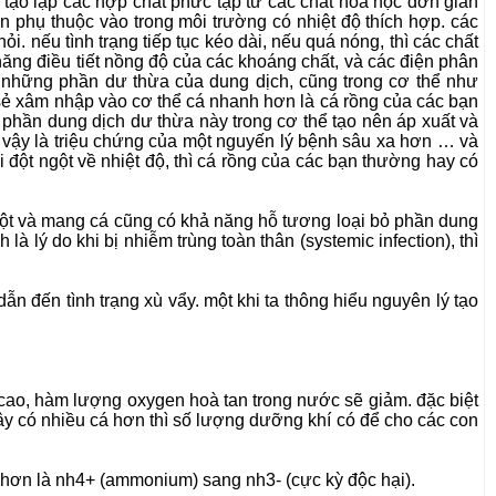
c tạo lập các hợp chất phức tạp từ các chất hoá học đơn giản
ớn phụ thuộc vào trong môi trường có nhiệt độ thích hợp. các
i. nếu tình trạng tiếp tục kéo dài, nếu quá nóng, thì các chất
năng điều tiết nồng độ của các khoáng chất, và các điện phân
 đi những phần dư thừa của dung dịch, cũng trong cơ thể như
c sẻ xâm nhập vào cơ thể cá nhanh hơn là cá rồng của các bạn
a phần dung dịch dư thừa này trong cơ thể tạo nên áp xuất và
ù vậy là triệu chứng của một nguyến lý bệnh sâu xa hơn … và
i đột ngột về nhiệt độ, thì cá rồng của các bạn thường hay có
ruột và mang cá cũng có khả năng hỗ tương loại bỏ phần dung
à lý do khi bị nhiễm trùng toàn thân (systemic infection), thì
ẫn đến tình trạng xù vẩy. một khi ta thông hiểu nguyên lý tạo
ộ cao, hàm lượng oxygen hoà tan trong nước sẽ giảm. đặc biệt
đây có nhiều cá hơn thì số lượng dưỡng khí có để cho các con
 hơn là nh4+ (ammonium) sang nh3- (cực kỳ độc hại).