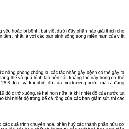
ng yếu hoặc bị bệnh. bài viết dưới đây phần nào giải thích cho
 tâm . nhất là với các bạn sinh sống trong miền nam của việt
hức năng phòng chống lại các tác nhân gây bệnh có thể gây ra
áng thể và quá trình tạo nên các kháng thể này trong cơ thể
độ 28.3 độ c, và khi nhiệt độ của môi trường nước mà cá đang
9 độ c trở xuống. tệ hại hơn nữa là khi nhiệt độ của nước tụt
 khi nhiệt độ trong bể cá rồng của các bạn giảm sút, thì các
cho các quá trình chuyển hoá, phân huỷ các thành phần hửu cơ