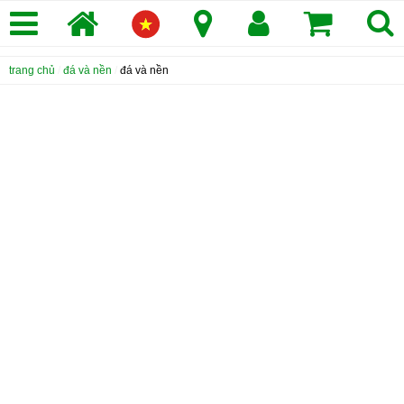
trang chủ
/
đá và nền
/
đá và nền